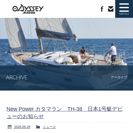
ニュース
新艇情報
中古艇情報
ラインナップ
ARCHIVE
ジャノー社について
会社概要
アーカイブ
カタログ請求
お問い合わせ
New Power カタマラン TH-38 日本1号艇デビ
ューのお知らせ
2026.05.28
ニュース