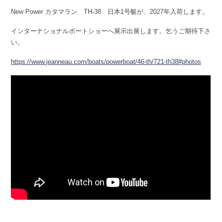
New Power カタマラン TH-38 日本1号艇が、2027年入荷します。
インターナショナルボートショーへ展示出展します。乞うご期待下さ
い。
https://www.jeanneau.com/boats/powerboat/46-th/721-th38#photos