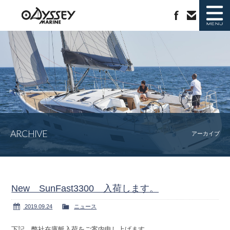
ニュース
新艇情報
中古艇情報
ラインナップ
ARCHIVE
ジャノー社について
会社概要
アーカイブ
カタログ請求
お問い合わせ
New SunFast3300 入荷します。
2019.09.24
ニュース
下記、弊社在庫艇入荷をご案内申し上げます。