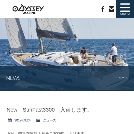
ニュース
新艇情報
中古艇情報
ラインナップ
NEWS
ジャノー社について
会社概要
ニュース
カタログ請求
お問い合わせ
New SunFast3300 入荷します。
2019.09.24
ニュース
下記、弊社在庫艇入荷をご案内申し上げます。