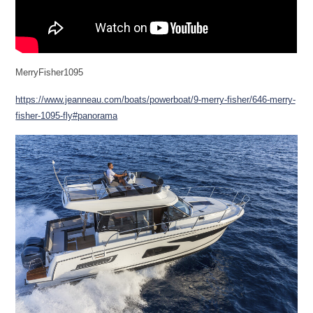
MerryFisher1095
https://www.jeanneau.com/boats/powerboat/9-merry-fisher/646-merry-
fisher-1095-fly#panorama