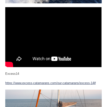
Excess14
https://www.excess-catamarans.com/our-catamarans/excess-14#