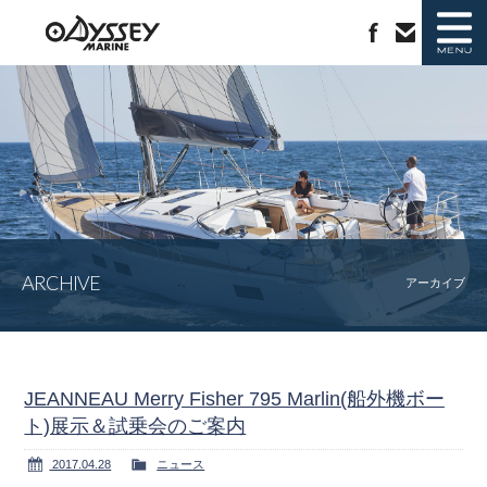
ニュース
新艇情報
中古艇情報
ラインナップ
ARCHIVE
ジャノー社について
会社概要
アーカイブ
カタログ請求
お問い合わせ
JEANNEAU Merry Fisher 795 Marlin(船外機ボー
ト)展示＆試乗会のご案内
2017.04.28
ニュース