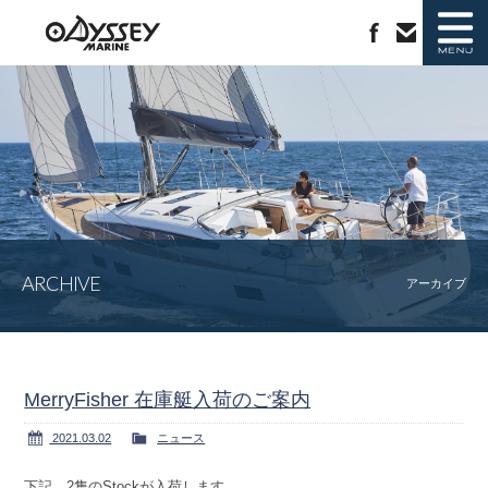
ニュース
新艇情報
中古艇情報
ラインナップ
ARCHIVE
ジャノー社について
会社概要
アーカイブ
カタログ請求
お問い合わせ
MerryFisher 在庫艇入荷のご案内
2021.03.02
ニュース
下記、2隻のStockが入荷します。