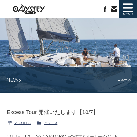
ニュース
新艇情報
中古艇情報
ラインナップ
NEWS
ジャノー社について
会社概要
ニュース
カタログ請求
お問い合わせ
Excess Tour 開催いたします【10/7】
2023.09.22
ニュース
10月7日、EXCESS CATAMARANSの試乗＆オーナーイベント