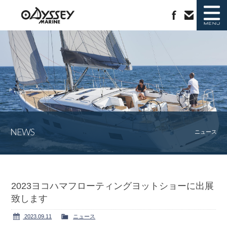
ニュース
新艇情報
中古艇情報
ラインナップ
NEWS
ジャノー社について
会社概要
ニュース
カタログ請求
お問い合わせ
2023ヨコハマフローティングヨットショーに出展
致します
2023.09.11
ニュース