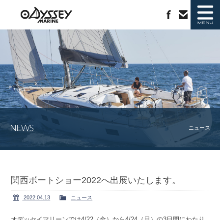
ニュース
新艇情報
中古艇情報
ラインナップ
NEWS
ジャノー社について
会社概要
ニュース
カタログ請求
お問い合わせ
関西ボートショー2022へ出展いたします。
2022.04.13
ニュース
オデッセイマリーンでは4/22（金）から4/24（日）の3日間にわたり