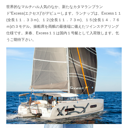
世界的なマルチハル人気のなか、新たなカタマランブラン
ド“Excess(エクセス)”がデビューします。ランナップは、Excess１１
(全長１１．３３ｍ)、１２(全長１１．７３ｍ)、１５(全長１４．７６
ｍ)の３モデル。操船席を両舷の最後端に備えたツインステアリング
仕様です。来春、Excess１１は国内１号艇として入荷致します。乞
うご期待下さい。